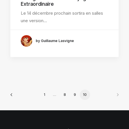
Extraordinaire
Le 14 décembre prochain sortira en salles
une version…
by Guillaume Lasvigne
1
…
8
9
10