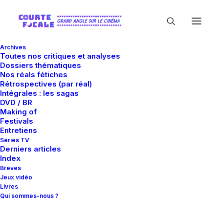
Archives
Toutes nos critiques et analyses
Dossiers thématiques
Nos réals fétiches
Rétrospectives (par réal)
Intégrales : les sagas
DVD / BR
Making of
Brèves
Festivals
Entretiens
Séries TV
Derniers articles
Tout sur le cinéma... en bref.
Index
Brèves
Jeux vidéo
Livres
Qui sommes-nous ?